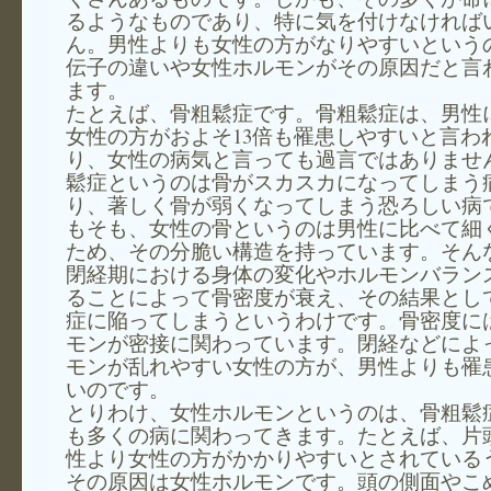
るようなものであり、特に気を付けなければ
ん。男性よりも女性の方がなりやすいという
伝子の違いや女性ホルモンがその原因だと言
ます。
たとえば、骨粗鬆症です。骨粗鬆症は、男性
女性の方がおよそ13倍も罹患しやすいと言わ
り、女性の病気と言っても過言ではありませ
鬆症というのは骨がスカスカになってしまう
り、著しく骨が弱くなってしまう恐ろしい病
もそも、女性の骨というのは男性に比べて細
ため、その分脆い構造を持っています。そん
閉経期における身体の変化やホルモンバラン
ることによって骨密度が衰え、その結果とし
症に陥ってしまうというわけです。骨密度に
モンが密接に関わっています。閉経などによ
モンが乱れやすい女性の方が、男性よりも罹
いのです。
とりわけ、女性ホルモンというのは、骨粗鬆
も多くの病に関わってきます。たとえば、片
性より女性の方がかかりやすいとされている
その原因は女性ホルモンです。頭の側面やこ