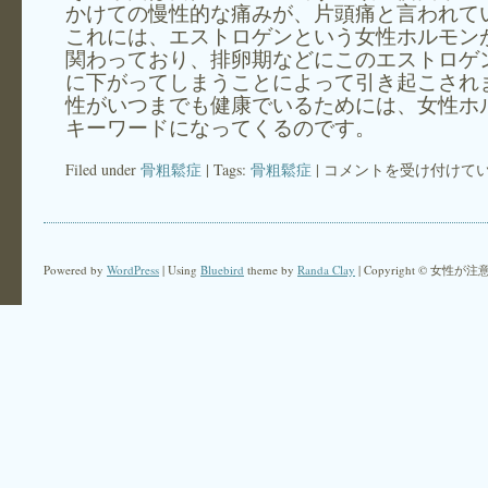
かけての慢性的な痛みが、片頭痛と言われて
これには、エストロゲンという女性ホルモン
関わっており、排卵期などにこのエストロゲ
に下がってしまうことによって引き起こされ
性がいつまでも健康でいるためには、女性ホ
キーワードになってくるのです。
Filed under
骨粗鬆症
| Tags:
骨粗鬆症
|
コメントを受け付けて
女
性
が
か
Powered by
WordPress
| Using
Bluebird
theme by
Randa Clay
| Copyright © 女性
か
り
や
す
い
病
気
は