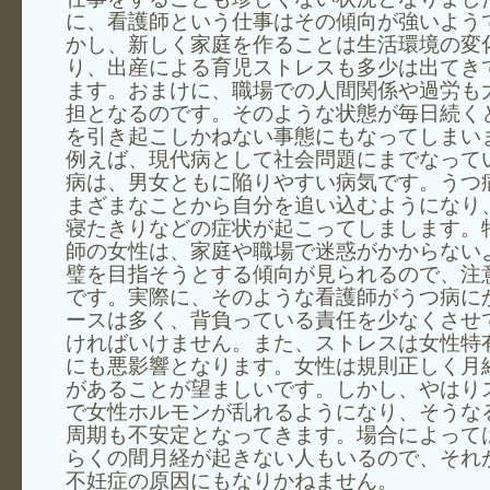
に、看護師という仕事はその傾向が強いよう
かし、新しく家庭を作ることは生活環境の変
り、出産による育児ストレスも多少は出てき
ます。おまけに、職場での人間関係や過労も
担となるのです。そのような状態が毎日続く
を引き起こしかねない事態にもなってしまい
例えば、現代病として社会問題にまでなって
病は、男女ともに陥りやすい病気です。うつ
まざまなことから自分を追い込むようになり
寝たきりなどの症状が起こってしまします。
師の女性は、家庭や職場で迷惑がかからない
璧を目指そうとする傾向が見られるので、注
です。実際に、そのような看護師がうつ病に
ースは多く、背負っている責任を少なくさせ
ければいけません。また、ストレスは女性特
にも悪影響となります。女性は規則正しく月
があることが望ましいです。しかし、やはり
で女性ホルモンが乱れるようになり、そうな
周期も不安定となってきます。場合によって
らくの間月経が起きない人もいるので、それ
不妊症の原因にもなりかねません。